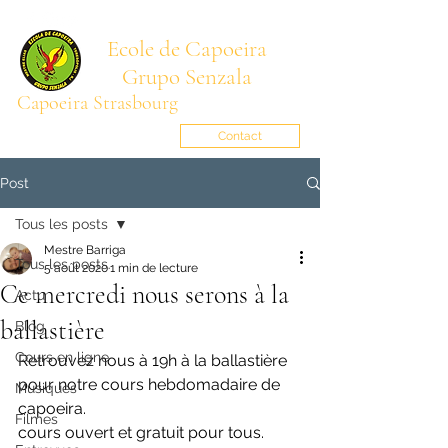
Ecole de Capoeira
Grupo Senzala
Capoeira Strasbourg
Mestre BARRIGA
senzala.alsace@gmail.com
Contact
Post
Tous les posts
Mestre Barriga
Tous les posts
5 août 2020
1 min de lecture
Ce mercredi nous serons à la
Actu
ballastière
Blog
Cours en ligne
Retrouvez nous à 19h à la ballastière 
pour notre cours hebdomadaire de 
Musiques
capoeira.
Filmes
cours ouvert et gratuit pour tous.