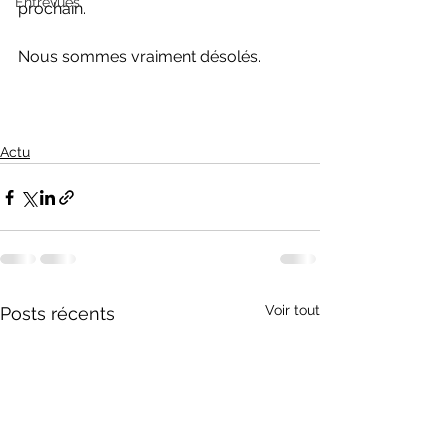
Entrevues
prochain.
Nous sommes vraiment désolés.
Actu
Voir tout
Posts récents