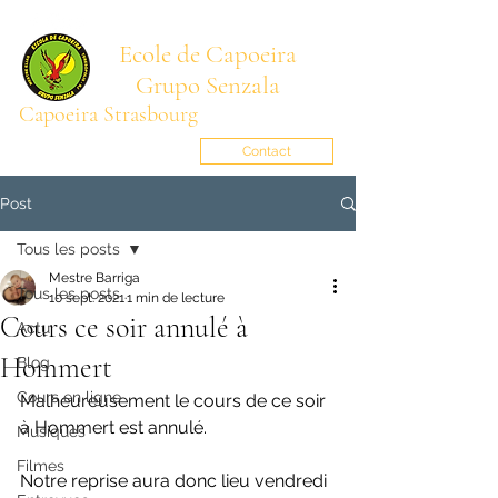
Ecole de Capoeira
Grupo Senzala
Capoeira Strasbourg
Mestre BARRIGA
senzala.alsace@gmail.com
Contact
Post
Tous les posts
Mestre Barriga
Tous les posts
10 sept. 2021
1 min de lecture
Cours ce soir annulé à
Actu
Hommert
Blog
Cours en ligne
Malheureusement le cours de ce soir 
à Hommert est annulé.
Musiques
Filmes
Notre reprise aura donc lieu vendredi 