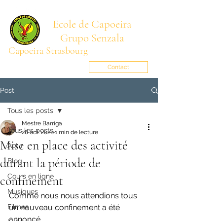
Ecole de Capoeira
Grupo Senzala
Capoeira Strasbourg
Mestre BARRIGA
senzala.alsace@gmail.com
Contact
Post
Tous les posts
Mestre Barriga
Tous les posts
28 oct. 2020
1 min de lecture
Mise en place des activité
Actu
durant la période de
Blog
Cours en ligne
confinement
Musiques
Comme nous nous attendions tous 
Filmes
un nouveau confinement a été 
annoncé.