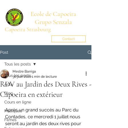
Ecole de Capoeira
Grupo Senzala
Capoeira Strasbourg
Mestre BARRIGA
senzala.alsace@gmail.com
Contact
Post
Tous les posts
Mestre Barriga
Tous les posts
30 juin 2020
1 min de lecture
RDV au Jardin des Deux Rives -
Actu
Capoeira en extérieur
Blog
Cours en ligne
Après un grand succès au Parc du 
Musiques
Contades, ce mercredi 1 juillet nous 
Filmes
seront au jardin des deux rives pour 