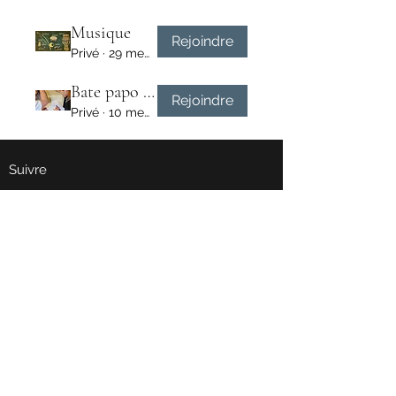
Musique
Rejoindre
Privé
·
29 membres
Bate papo cultural
Rejoindre
Privé
·
10 membres
Suivre
senzala.alsace@gmail.com
©2009 par Escola de Capoeira Grupo Senzala |
Alsace-Moselle | Mestre Barriga