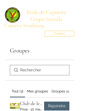
Ecole de Capoeira
Grupo Senzala
Capoeira Strasbourg
Mestre BARRIGA
senzala.alsace@gmail.com
Contact
Groupes
Tout (3)
Mes groupes
Groupes suggérés
Club de lecture
Rejoindre
Privé
·
10 membres