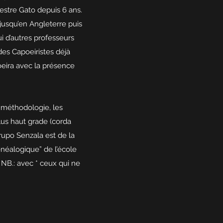
Mestre Gato depuis 6 ans.
 jusqu’en Angleterre puis
i d’autres professeurs
 des Capoeiristes déjà
oeira avec la présence
a méthodologie, les
lus haut grade (corda
rupo Senzala est de la
énéalogique” de l’école
 NB.: avec * ceux qui ne