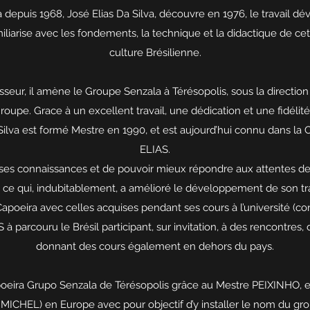
a depuis 1968, José Elias Da Silva, découvre en 1976, le travail d
iliarise avec les fondements, la technique et la didactique de cet
culture Brésilienne.
seur, il amène le Groupe Senzala à Térésopolis, sous la directi
oupe. Grace à un excellent travail, une dédication et une fidéli
 Silva est formé Mestre en 1990, et est aujourd’hui connu dans l
ELIAS.
 ses connaissances et de pouvoir mieux répondre aux attentes des
ce qui, indubitablement, a amélioré le développement de son tr
apoeira avec celles acquises pendant ses cours à l’université (co
à parcouru le Brésil participant, sur invitation, à des rencontres, 
donnant des cours également en dehors du pays.
poeira Grupo Senzala de Térésopolis grâce au Mestre PEIXINHO, en
MICHEL) en Europe avec pour objectif d’y installer le nom du gr