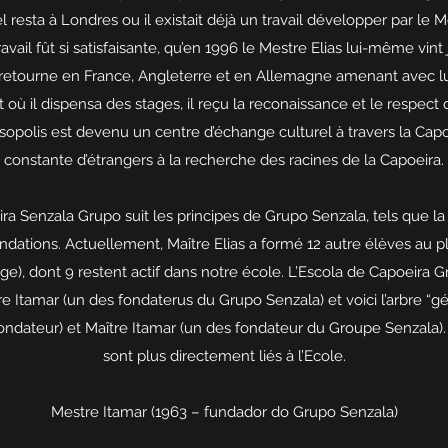
resta à Londres ou il existait déjà un travail développer par le 
avail fût si satisfaisante, qu’en 1996 le Mestre Elias lui-même vint
l retourne en France, Angleterre et en Allemagne amenant avec lu
t où il dispensa des stages, il reçu la reconaissance et le respect
résopolis est devenu un centre d’échange culturel à travers la Cap
constante d’étrangers à la recherche des racines de la Capoeira.
ra Senzala Grupo suit les principes de Grupo Senzala, tels que l
ondations. Actuellement, Maître Elias a formé 12 autre élèves au p
e), dont 9 restent actif dans notre école. L’Escola de Capoeira G
re Itamar (un des fondaterus du Grupo Senzala) et voici l’arbre “g
fondateur) et Maître Itamar (un des fondateur du Groupe Senzala).
sont plus directement liés à l’Ecole.
Mestre Itamar (1963 – fundador do Grupo Senzala)