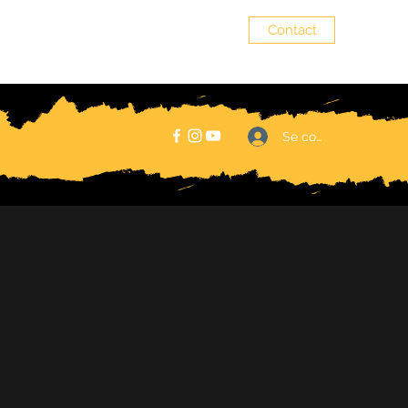
Contact
senzala.alsace@gmail.com
Se connecter