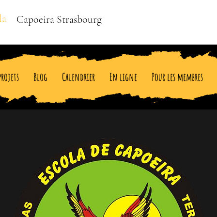
la
Capoeira Strasbourg
projets
Blog
Calendrier
En ligne
Pour les membres