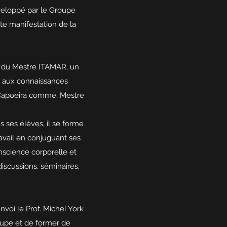
éveloppé par le Groupe
te manifestation de la
on du Mestre ITAMAR, un
té aux connaissances
a Capoeira comme, Mestre
 ses élèves, il se forme
avail en conjuguant ses
nscience corporelle et
discussions, séminaires,
voi le Prof. Michel York
oupe et de former de