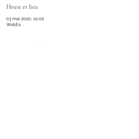
Heure et lieu
03 mai 2020, 10:00
WebEx
Partager cet événement
Suivre
senzala.alsace@gmail.com
©2009 par Escola de Capoeira Grupo Senzala |