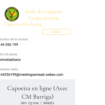
Ecole de Capoeira
Grupo Senzala
Capoeira Strasbourg
Mestre BARRIGA
senzala.alsace@gmail.com
Contact
Capoeira en ligne (Avec
CM Barriga)
dim. 03 mai
  |  
WebEx