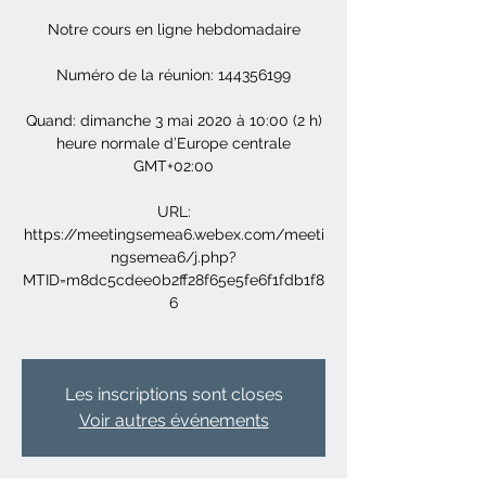
Notre cours en ligne hebdomadaire
Numéro de la réunion: 144356199
Quand: dimanche 3 mai 2020 à 10:00 (2 h)
heure normale d’Europe centrale
GMT+02:00
URL:
https://meetingsemea6.webex.com/meeti
ngsemea6/j.php?
MTID=m8dc5cdee0b2ff28f65e5fe6f1fdb1f8
6
Les inscriptions sont closes
Voir autres événements