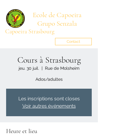
Ecole de Capoeira
Grupo Senzala
Capoeira Strasbourg
Mestre BARRIGA
senzala.alsace@gmail.com
Contact
Cours à Strasbourg
jeu. 30 juil.
  |  
Rue de Molsheim
Ados/adultes
Les inscriptions sont closes
Voir autres événements
Heure et lieu