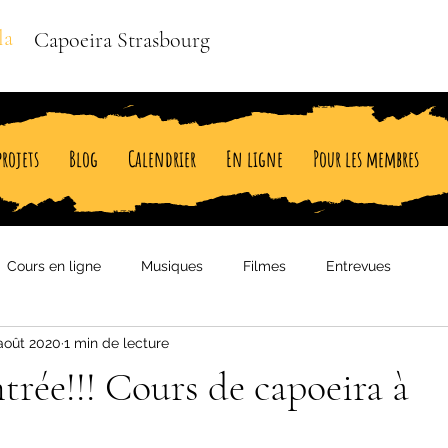
la
Capoeira Strasbourg
projets
Blog
Calendrier
En ligne
Pour les membres
Cours en ligne
Musiques
Filmes
Entrevues
août 2020
1 min de lecture
ntrée!!! Cours de capoeira à