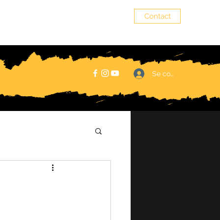
Contact
senzala.alsace@gmail.com
Se connecter