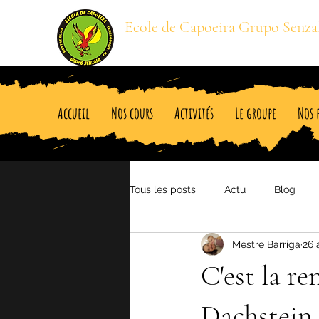
Ecole de Capoeira Grupo Senza
Mestre BARRIGA
Accueil
Nos cours
Activités
Le groupe
Nos 
Tous les posts
Actu
Blog
Mestre Barriga
26 
C'est la re
Dachstein.