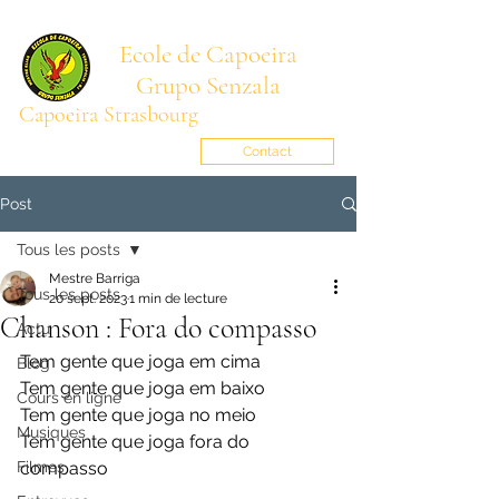
Ecole de Capoeira
Grupo Senzala
Capoeira Strasbourg
Mestre BARRIGA
senzala.alsace@gmail.com
Contact
Post
Tous les posts
Mestre Barriga
Tous les posts
20 sept. 2023
1 min de lecture
Chanson : Fora do compasso
Actu
Tem gente que joga em cima
Blog
Tem gente que joga em baixo
Cours en ligne
Tem gente que joga no meio
Musiques
Tem gente que joga fora do 
Filmes
compasso