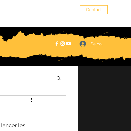
Contact
senzala.alsace@gmail.com
Se connecter
lancer les 