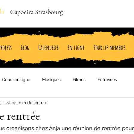
la
Capoeira Strasbourg
projets
Blog
Calendrier
En ligne
Pour les membres
Cours en ligne
Musiques
Filmes
Entrevues
uil. 2024
1 min de lecture
e rentrée
s organisons chez Anja une réunion de rentrée pour 