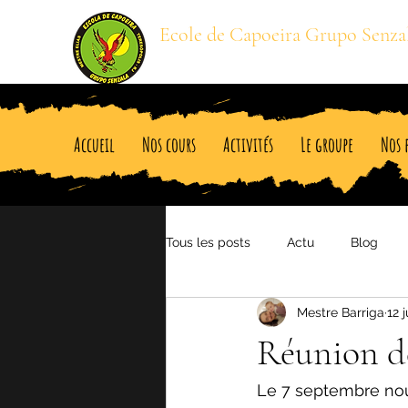
Ecole de Capoeira Grupo Senza
Mestre BARRIGA
Accueil
Nos cours
Activités
Le groupe
Nos 
Tous les posts
Actu
Blog
Mestre Barriga
12 j
Réunion d
Le 7 septembre nou