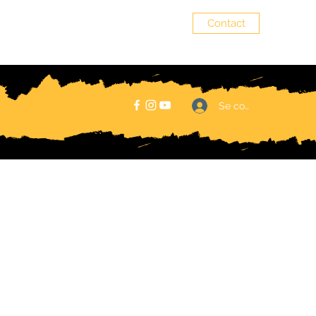
Contact
senzala.alsace@gmail.com
Se connecter