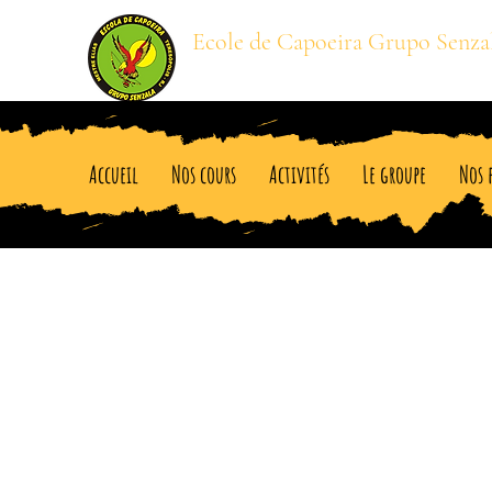
Ecole de Capoeira Grupo Senza
Mestre BARRIGA
Accueil
Nos cours
Activités
Le groupe
Nos 